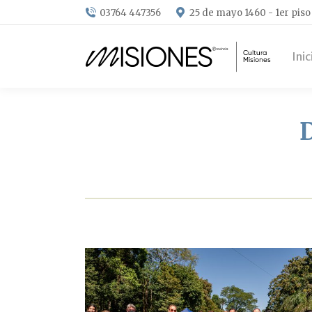
03764 447356
25 de mayo 1460 - 1er piso
Inic
D