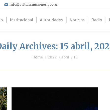
info@cultura.misiones.gob.ar
io
Institucional
Autoridades
Noticias
Radio
aily Archives:
15 abril, 20
You are here:
Home
2022
abril
15