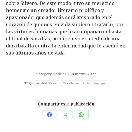
sobre Silvero. De este modo, tuvo su merecido
homenaje un creador literario prolífico y
apasionado, que además será atesorado en el
corazón de quienes en vida supieron tratarlo, por
las virtudes humanas que lo acompañaron hasta
el final de sus días, aun incluso en medio de una
dura batalla contra la enfermedad que lo asedió en
sus últimos años de vida.
Category:
Noticias
21 marzo, 2022
Tags:
Aníbal Silvero
Casa Museo Horacio Quiroga
Compartir esta publicación
Share
Share
Share
on
on
on