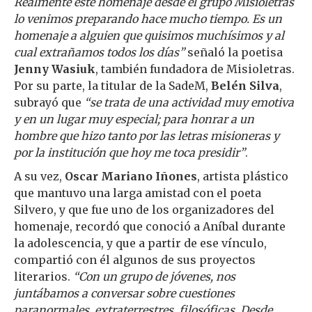
Realmente este homenaje desde el grupo Misioletras
lo venimos preparando hace mucho tiempo. Es un
homenaje a alguien que quisimos muchísimos y al
cual extrañamos todos los días”
señaló la poetisa
Jenny Wasiuk
, también fundadora de Misioletras.
Por su parte, la titular de la SadeM,
Belén Silva
,
subrayó que
“se trata de una actividad muy emotiva
y en un lugar muy especial; para honrar a un
hombre que hizo tanto por las letras misioneras y
por la institución que hoy me toca presidir”
.
A su vez,
Oscar Mariano Iñones
, artista plástico
que mantuvo una larga amistad con el poeta
Silvero, y que fue uno de los organizadores del
homenaje, recordó que conoció a Aníbal durante
la adolescencia, y que a partir de ese vínculo,
compartió con él algunos de sus proyectos
literarios.
“Con un grupo de jóvenes, nos
juntábamos a conversar sobre cuestiones
paranormales, extraterrestres, filosóficas. Desde