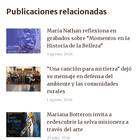
Facebook
X
WhatsApp
Publicaciones relacionadas
María Nathan reflexiona en
grabados sobre “Momentos en la
Historia de la Belleza”
3 agosto, 2026
“Una canción para mi tierra” dejó
su mensaje en defensa del
ambiente y las comunidades
rurales
1 agosto, 2026
Mariana Botteron invita a
redescubrir la selva misionera a
través del arte
29 julio, 2026