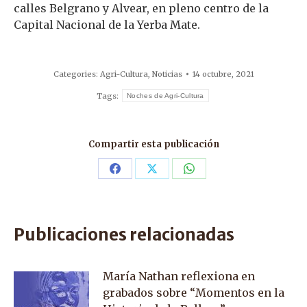
calles Belgrano y Alvear, en pleno centro de la
Capital Nacional de la Yerba Mate.
Categories:
Agri-Cultura
,
Noticias
14 octubre, 2021
Tags:
Noches de Agri-Cultura
Compartir esta publicación
Share
Share
Share
on
on
on
Facebook
X
WhatsApp
Publicaciones relacionadas
María Nathan reflexiona en
grabados sobre “Momentos en la