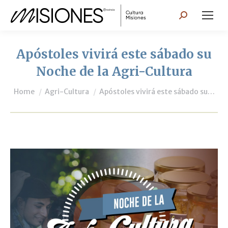
Search:
Apóstoles vivirá este sábado su
Noche de la Agri-Cultura
You are here:
Home
Agri-Cultura
Apóstoles vivirá este sábado su…