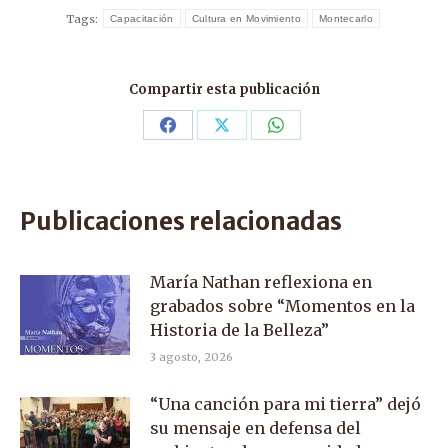
Tags:
Capacitación
Cultura en Movimiento
Montecarlo
Compartir esta publicación
Share
Share
Share
on
on
on
Facebook
X
WhatsApp
Publicaciones relacionadas
María Nathan reflexiona en
grabados sobre “Momentos en la
Historia de la Belleza”
3 agosto, 2026
“Una canción para mi tierra” dejó
su mensaje en defensa del