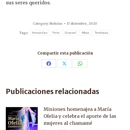
sus seres queridos.
Category:
Noticias
17 diciembre, 2020
Tags:
Artesanías
Feria
Guaraní
Mbya
Tembiapo
Compartir esta publicación
Share
Share
Share
on
on
on
Facebook
X
WhatsApp
Publicaciones relacionadas
Misiones homenajea a María
Ofelia y celebra el aporte de las
mujeres al chamamé