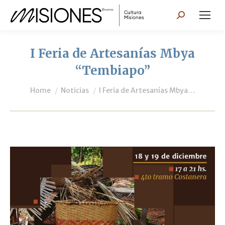
Search:
I Feria de Artesanías Mbya
“Tembiapo”
You are here:
Home
Noticias
I Feria de Artesanías Mbya…