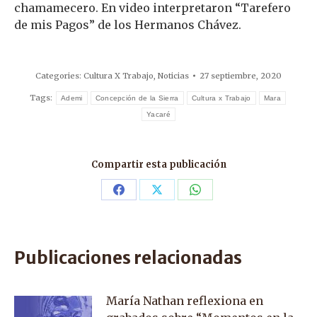
chamamecero. En video interpretaron “Tarefero
de mis Pagos” de los Hermanos Chávez.
Categories:
Cultura X Trabajo
,
Noticias
27 septiembre, 2020
Tags:
Ademi
Concepción de la Sierra
Cultura x Trabajo
Mara
Yacaré
Compartir esta publicación
Share
Share
Share
on
on
on
Facebook
X
WhatsApp
Publicaciones relacionadas
María Nathan reflexiona en