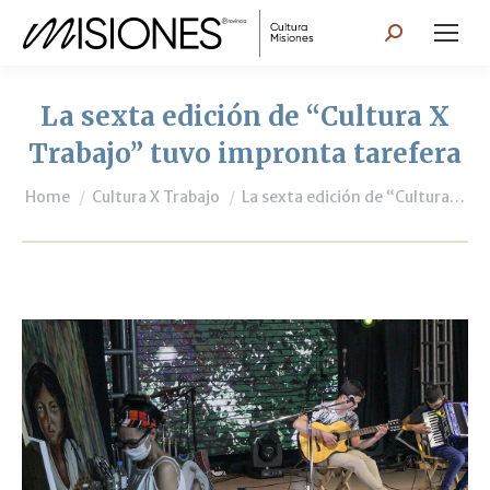
Search:
La sexta edición de “Cultura X
Trabajo” tuvo impronta tarefera
You are here:
Home
Cultura X Trabajo
La sexta edición de “Cultura…