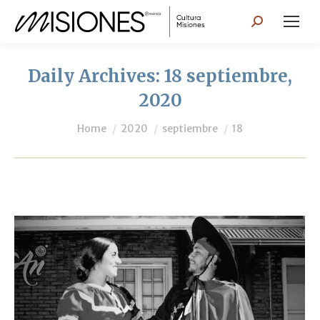
Search:
Daily Archives:
18 septiembre,
2020
You are here:
Home
2020
septiembre
18