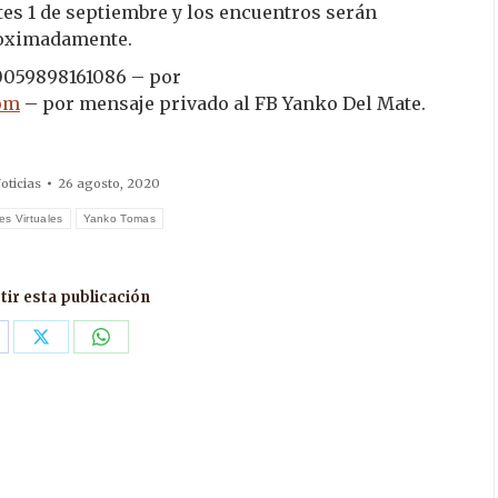
tes 1 de septiembre y los encuentros serán
proximadamente.
 0059898161086 – por
om
– por mensaje privado al FB Yanko Del Mate.
oticias
26 agosto, 2020
res Virtuales
Yanko Tomas
ir esta publicación
are
Share
Share
n
on
on
acebook
X
WhatsApp