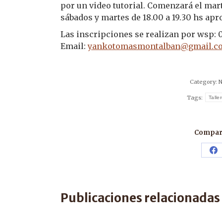
por un video tutorial. Comenzará el mar
sábados y martes de 18.00 a 19.30 hs a
Las inscripciones se realizan por wsp:
Email:
yankotomasmontalban@gmail.c
Category:
N
Tags:
Talle
Compart
Sh
o
F
Publicaciones relacionadas