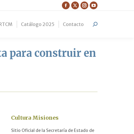
Facebook
X
Instagram
YouTube
page
page
page
page
RTCM
Catálogo 2025
Contacto
opens
opens
opens
opens
Search:
in
in
in
in
new
new
new
new
window
window
window
window
ta para construir en
Cultura Misiones
Sitio Oficial de la Secretaría de Estado de