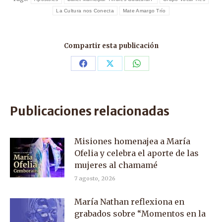
La Cultura nos Conecta
Mate Amargo Trío
Compartir esta publicación
Share
Share
Share
on
on
on
Facebook
X
WhatsApp
Publicaciones relacionadas
Misiones homenajea a María
Ofelia y celebra el aporte de las
mujeres al chamamé
7 agosto, 2026
María Nathan reflexiona en
grabados sobre “Momentos en la