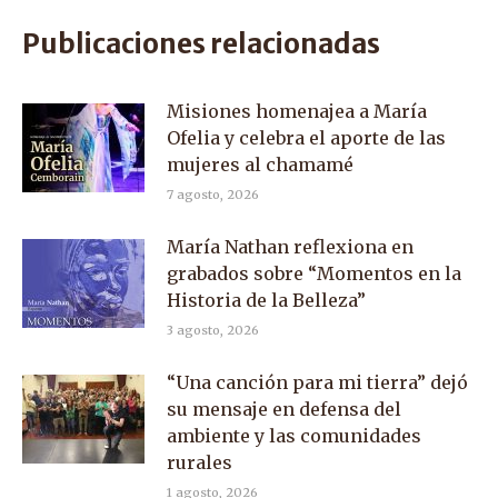
Facebook
X
WhatsApp
Publicaciones relacionadas
Misiones homenajea a María
Ofelia y celebra el aporte de las
mujeres al chamamé
7 agosto, 2026
María Nathan reflexiona en
grabados sobre “Momentos en la
Historia de la Belleza”
3 agosto, 2026
“Una canción para mi tierra” dejó
su mensaje en defensa del
ambiente y las comunidades
rurales
1 agosto, 2026