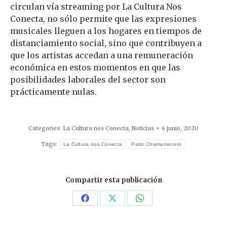
circulan vía streaming por La Cultura Nos
Conecta, no sólo permite que las expresiones
musicales lleguen a los hogares en tiempos de
distanciamiento social, sino que contribuyen a
que los artistas accedan a una remuneración
económica en estos momentos en que las
posibilidades laborales del sector son
prácticamente nulas.
Categories:
La Cultura nos Conecta
,
Noticias
6 junio, 2020
Tags:
La Cultura nos Conecta
Patio Chamamecero
Compartir esta publicación
Share
Share
Share
on
on
on