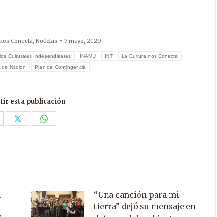
 nos Conecta
,
Noticias
7 mayo, 2020
ios Culturales Independientes
INAMU
INT
La Cultura nos Conecta
a de Nación
Plan de Contingencia
ir esta publicación
are
Share
Share
n
on
on
acebook
X
WhatsApp
a
“Una canción para mi
tierra” dejó su mensaje en