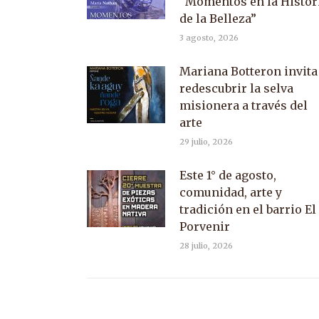
“Momentos en la Histor
de la Belleza”
3 agosto, 2026
Mariana Botteron invita
redescubrir la selva
misionera a través del
arte
29 julio, 2026
Este 1° de agosto,
comunidad, arte y
tradición en el barrio El
Porvenir
28 julio, 2026