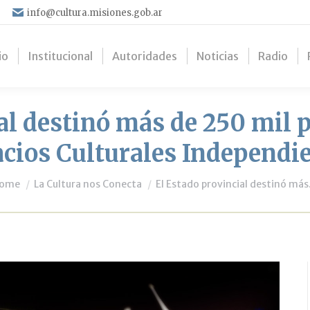
info@cultura.misiones.gob.ar
io
Institucional
Autoridades
Noticias
Radio
al destinó más de 250 mil 
cios Culturales Independi
ou are here:
ome
La Cultura nos Conecta
El Estado provincial destinó má