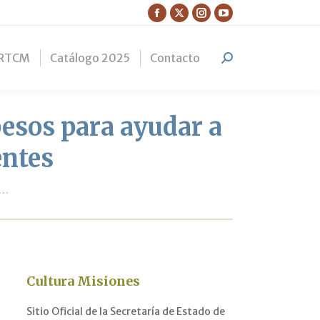
Facebook
X
Instagram
YouTube
page
page
page
page
RTCM
Catálogo 2025
Contacto
opens
opens
opens
opens
Search:
in
in
in
in
new
new
new
new
window
window
window
window
pesos para ayudar a
entes
s…
Cultura Misiones
Sitio Oficial de la Secretaría de Estado de