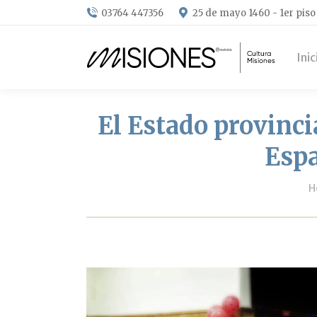
03764 447356
25 de mayo 1460 - 1er piso
Inic
El Estado provinci
Espa
Y
H