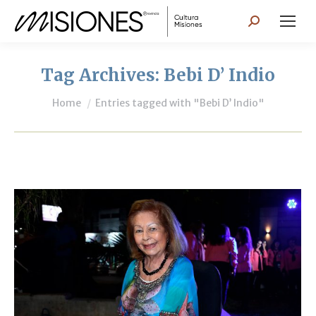
Search:
Tag Archives:
Bebi D’ Indio
You are here:
Home
Entries tagged with "Bebi D’ Indio"