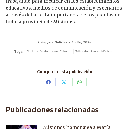
trabajando para inculcar en los establecimientos
educativos, medios de comunicación y escenarios
a través del arte, la importancia de los jesuitas en
toda la provincia de Misiones.
Category:
Noticias
4 julio, 2026
Tags:
Declaración de Interés Cultural
Trilha dos Santos Mártires
Compartir esta publicación
Share
Share
Share
on
on
on
Facebook
X
WhatsApp
Publicaciones relacionadas
Misiones homenajea a María