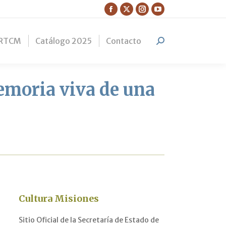
Facebook
X
Instagram
YouTube
page
page
page
page
RTCM
Catálogo 2025
Contacto
opens
opens
opens
opens
Search:
in
in
in
in
new
new
new
new
window
window
window
window
emoria viva de una
Cultura Misiones
Sitio Oficial de la Secretaría de Estado de