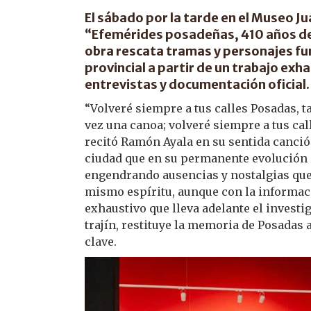
El sábado por la tarde en el Museo Ju
“Efemérides posadeñas, 410 años de 
obra rescata tramas y personajes fun
provincial a partir de un trabajo exh
entrevistas y documentación oficial.
“Volveré siempre a tus calles Posadas, t
vez una canoa; volveré siempre a tus call
recitó Ramón Ayala en su sentida canción
ciudad que en su permanente evolución a
engendrando ausencias y nostalgias que, 
mismo espíritu, aunque con la informaci
exhaustivo que lleva adelante el investi
trajín, restituye la memoria de Posadas 
clave.