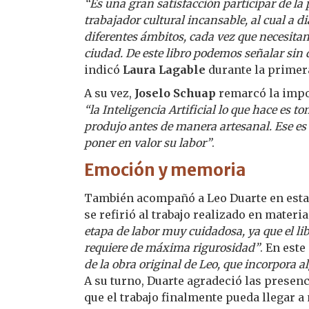
“Es una gran satisfacción participar de la 
trabajador cultural incansable, al cual a d
diferentes ámbitos, cada vez que necesita
ciudad. De este libro podemos señalar sin 
indicó
Laura Lagable
durante la primera
A su vez,
Joselo Schuap
remarcó la impor
“la Inteligencia Artificial lo que hace es
produjo antes de manera artesanal. Ese es
poner en valor su labor”
.
Emoción y memoria
También acompañó a Leo Duarte en esta 
se refirió al trabajo realizado en mater
etapa de labor muy cuidadosa, ya que el li
requiere de máxima rigurosidad”
. En est
de la obra original de Leo, que incorpora
A su turno, Duarte agradeció las presen
que el trabajo finalmente pueda llegar a 