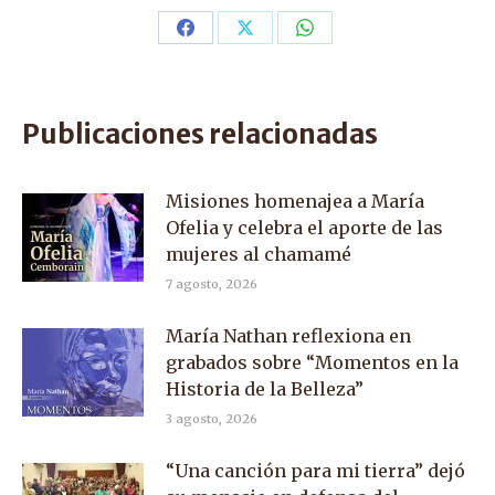
Share
Share
Share
on
on
on
Facebook
X
WhatsApp
Publicaciones relacionadas
Misiones homenajea a María
Ofelia y celebra el aporte de las
mujeres al chamamé
7 agosto, 2026
María Nathan reflexiona en
grabados sobre “Momentos en la
Historia de la Belleza”
3 agosto, 2026
“Una canción para mi tierra” dejó