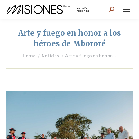
Search:
Arte y fuego en honor a los
héroes de Mbororé
You are here:
Home
Noticias
Arte y fuego en honor…