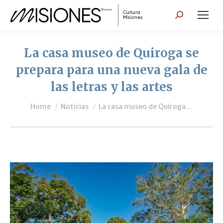
Search:
La casa museo de Quiroga se
prepara para una nueva gala de
las letras y las artes
You are here:
Home
Noticias
La casa museo de Quiroga…