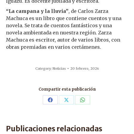
Iguazú. Es docente jubilada y escritora.
“La campana y la lluvia”
, de Carlos Zarza
Machuca es un libro que contiene cuentos y una
novela. Se trata de cuentos fantásticos y una
novela ambientada en nuestra región. Zarza
Machuca es escritor, autor de varios libros, con
obras premiadas en varios certámenes.
Category:
Noticias
20 febrero, 2026
Compartir esta publicación
Share
Share
Share
on
on
on
Facebook
X
WhatsApp
Publicaciones relacionadas