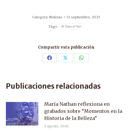
Category:
Noticias
12 septiembre, 2025
Tags:
Al Caer el Sol
Compartir esta publicación
Share
Share
Share
on
on
on
Facebook
X
WhatsApp
Publicaciones relacionadas
María Nathan reflexiona en
grabados sobre “Momentos en la
Historia de la Belleza”
3 agosto, 2026