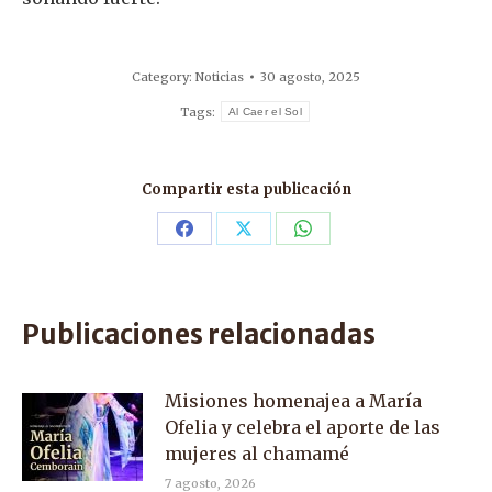
Category:
Noticias
30 agosto, 2025
Tags:
Al Caer el Sol
Compartir esta publicación
Share
Share
Share
on
on
on
Facebook
X
WhatsApp
Publicaciones relacionadas
Misiones homenajea a María
Ofelia y celebra el aporte de las
mujeres al chamamé
7 agosto, 2026