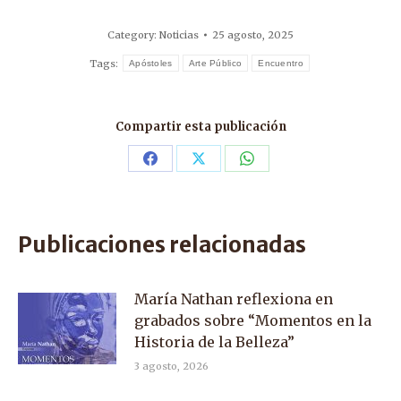
Category:
Noticias
25 agosto, 2025
Tags:
Apóstoles
Arte Público
Encuentro
Compartir esta publicación
Share
Share
Share
on
on
on
Facebook
X
WhatsApp
Publicaciones relacionadas
María Nathan reflexiona en
grabados sobre “Momentos en la
Historia de la Belleza”
3 agosto, 2026