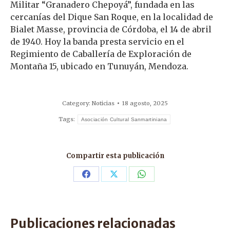
Militar “Granadero Chepoyá”, fundada en las
cercanías del Dique San Roque, en la localidad de
Bialet Masse, provincia de Córdoba, el 14 de abril
de 1940. Hoy la banda presta servicio en el
Regimiento de Caballería de Exploración de
Montaña 15, ubicado en Tunuyán, Mendoza.
Category:
Noticias
18 agosto, 2025
Tags:
Asociación Cultural Sanmartiniana
Compartir esta publicación
Share
Share
Share
on
on
on
Facebook
X
WhatsApp
Publicaciones relacionadas