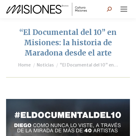
Search:
“El Documental del 10” en
Misiones: la historia de
Maradona desde el arte
You are here:
Home
Noticias
“El Documental del 10” en…