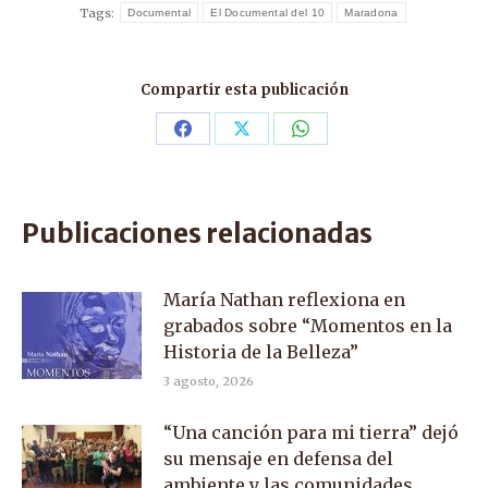
Tags:
Documental
El Documental del 10
Maradona
Compartir esta publicación
Share
Share
Share
on
on
on
Facebook
X
WhatsApp
Publicaciones relacionadas
María Nathan reflexiona en
grabados sobre “Momentos en la
Historia de la Belleza”
3 agosto, 2026
“Una canción para mi tierra” dejó
su mensaje en defensa del
ambiente y las comunidades