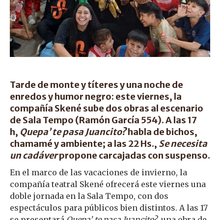
Tarde de monte y títeres y una noche de
enredos y humor negro: este viernes, la
compañía Skené sube dos obras al escenario
de Sala Tempo (Ramón García 554). A las 17
h,
Quepa’ te pasa Juancito?
habla de bichos,
chamamé y ambiente; a las 22 Hs.,
Se necesita
un cadáver
propone carcajadas con suspenso.
En el marco de las vacaciones de invierno, la
compañía teatral Skené ofrecerá este viernes una
doble jornada en la Sala Tempo, con dos
espectáculos para públicos bien distintos. A las 17
se presentará
Quepa’ te pasa Juancito?
, una obra de