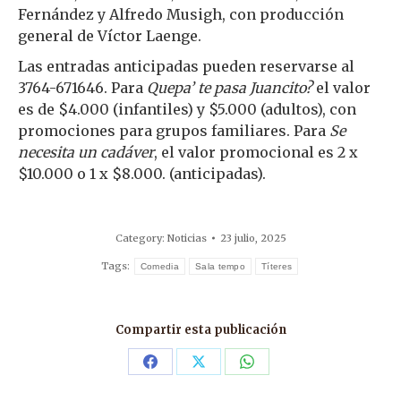
Fernández y Alfredo Musigh, con producción
general de Víctor Laenge.
Las entradas anticipadas pueden reservarse al
3764-671646. Para
Quepa’ te pasa Juancito?
el valor
es de $4.000 (infantiles) y $5.000 (adultos), con
promociones para grupos familiares. Para
Se
necesita un cadáver
, el valor promocional es 2 x
$10.000 o 1 x $8.000. (anticipadas).
Category:
Noticias
23 julio, 2025
Tags:
Comedia
Sala tempo
Títeres
Compartir esta publicación
Share
Share
Share
on
on
on