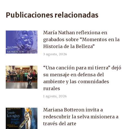
Facebook
X
WhatsApp
Publicaciones relacionadas
María Nathan reflexiona en
grabados sobre “Momentos en la
Historia de la Belleza”
3 agosto, 2026
“Una canción para mi tierra” dejó
su mensaje en defensa del
ambiente y las comunidades
rurales
1 agosto, 2026
Mariana Botteron invita a
redescubrir la selva misionera a
través del arte