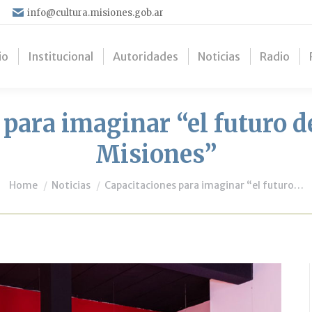
info@cultura.misiones.gob.ar
io
Institucional
Autoridades
Noticias
Radio
 para imaginar “el futuro d
Misiones”
You are here:
Home
Noticias
Capacitaciones para imaginar “el futuro…