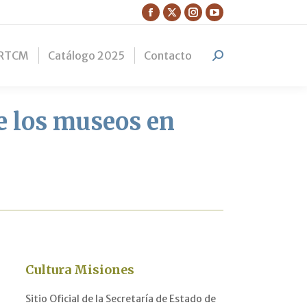
Facebook
X
Instagram
YouTube
page
page
page
page
RTCM
Catálogo 2025
Contacto
opens
opens
opens
opens
Search:
in
in
in
in
new
new
new
new
window
window
window
window
e los museos en
Cultura Misiones
Sitio Oficial de la Secretaría de Estado de