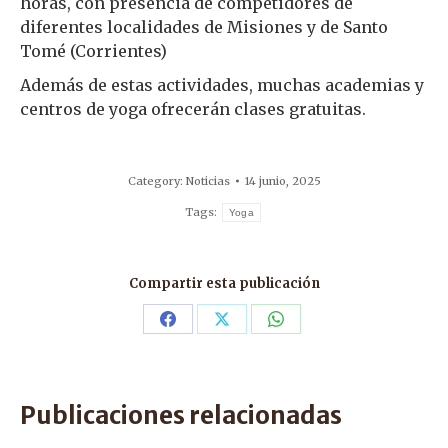
horas, con presencia de competidores de
diferentes localidades de Misiones y de Santo
Tomé (Corrientes)
Además de estas actividades, muchas academias y
centros de yoga ofrecerán clases gratuitas.
Category:
Noticias
14 junio, 2025
Tags:
Yoga
Compartir esta publicación
Share
Share
Share
on
on
on
Facebook
X
WhatsApp
Publicaciones relacionadas