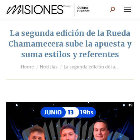
Search:
La segunda edición de la Rueda
Chamamecera sube la apuesta y
suma estilos y referentes
You are here:
Home
Noticias
La segunda edición de la…