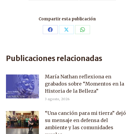
Compartir esta publicación
Share
Share
Share
on
on
on
Facebook
X
WhatsApp
Publicaciones relacionadas
María Nathan reflexiona en
grabados sobre “Momentos en la
Historia de la Belleza”
3 agosto, 2026
“Una canción para mi tierra” dejó
su mensaje en defensa del
ambiente y las comunidades