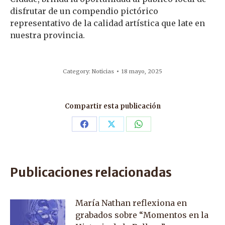
disfrutar de un compendio pictórico
representativo de la calidad artística que late en
nuestra provincia.
Category:
Noticias
18 mayo, 2025
Compartir esta publicación
Share
Share
Share
on
on
on
Facebook
X
WhatsApp
Publicaciones relacionadas
María Nathan reflexiona en
grabados sobre “Momentos en la