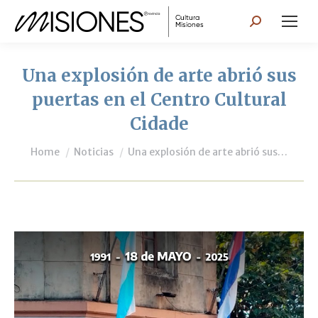
Search:
Una explosión de arte abrió sus
puertas en el Centro Cultural
Cidade
You are here:
Home
Noticias
Una explosión de arte abrió sus…