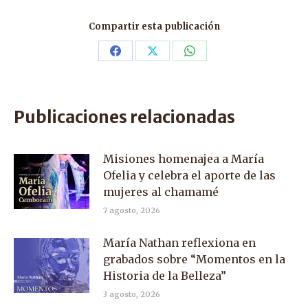
Compartir esta publicación
Share
Share
Share
on
on
on
Facebook
X
WhatsApp
Publicaciones relacionadas
Misiones homenajea a María
Ofelia y celebra el aporte de las
mujeres al chamamé
7 agosto, 2026
María Nathan reflexiona en
grabados sobre “Momentos en la
Historia de la Belleza”
3 agosto, 2026