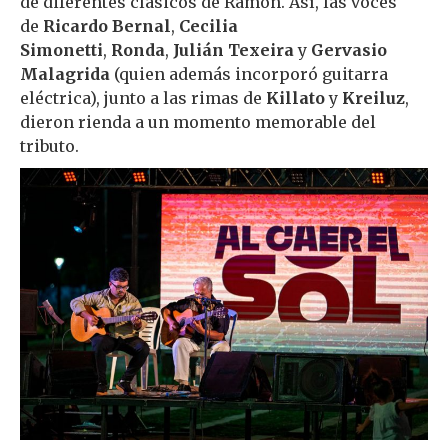
de diferentes clásicos de Ramón. Así, las voces
de
Ricardo Bernal
,
Cecilia
Simonetti
,
Ronda
,
Julián Texeira
y
Gervasio
Malagrida
(quien además incorporó guitarra
eléctrica), junto a las rimas de
Killato
y
Kreiluz
,
dieron rienda a un momento memorable del
tributo.