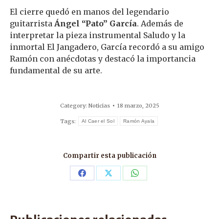
El cierre quedó en manos del legendario
guitarrista
Ángel “Pato” García
. Además de
interpretar la pieza instrumental Saludo y la
inmortal El Jangadero, García recordó a su amigo
Ramón con anécdotas y destacó la importancia
fundamental de su arte.
Category:
Noticias
18 marzo, 2025
Tags:
Al Caer el Sol
Ramón Ayala
Compartir esta publicación
Share
Share
Share
on
on
on
Facebook
X
WhatsApp