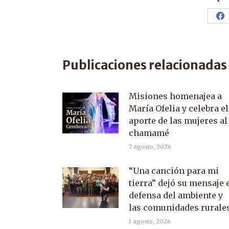
Sh
o
F
Publicaciones relacionadas
Misiones homenajea a
María Ofelia y celebra el
aporte de las mujeres al
chamamé
7 agosto, 2026
“Una canción para mi
tierra” dejó su mensaje 
defensa del ambiente y
las comunidades rurale
1 agosto, 2026