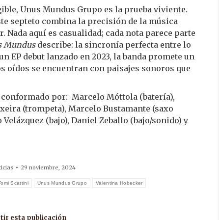
gible, Unus Mundus Grupo es la prueba viviente.
ste septeto combina la precisión de la música
r. Nada aquí es casualidad; cada nota parece parte
s Mundus
describe: la sincronía perfecta entre lo
un EP debut lanzado en 2023, la banda promete un
os oídos se encuentran con paisajes sonoros que
conformado por: Marcelo Móttola (batería),
exeira (trompeta), Marcelo Bustamante (saxo
o Velázquez (bajo), Daniel Zeballo (bajo/sonido) y
icias
29 noviembre, 2024
Tomi Scattini
Unus Mundus Grupo
Valentina Hobecker
ir esta publicación