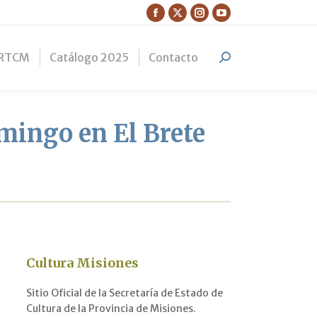
Facebook
X
Instagram
YouTube
page
page
page
page
RTCM
Catálogo 2025
Contacto
opens
opens
opens
opens
Search:
in
in
in
in
new
new
new
new
window
window
window
window
mingo en El Brete
Cultura Misiones
Sitio Oficial de la Secretaría de Estado de
Cultura de la Provincia de Misiones.