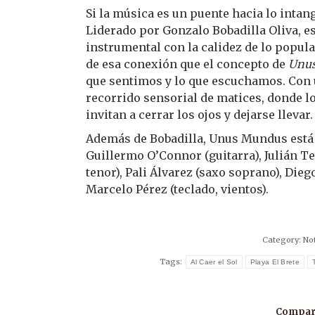
Si la música es un puente hacia lo intan
Liderado por Gonzalo Bobadilla Oliva, e
instrumental con la calidez de lo popula
de esa conexión que el concepto de
Unu
que sentimos y lo que escuchamos. Con 
recorrido sensorial de matices, donde l
invitan a cerrar los ojos y dejarse llevar.
Además de Bobadilla, Unus Mundus está 
Guillermo O’Connor (guitarra), Julián T
tenor), Pali Álvarez (saxo soprano), Dieg
Marcelo Pérez (teclado, vientos).
Category:
Not
Tags:
Al Caer el Sol
Playa El Brete
Compart