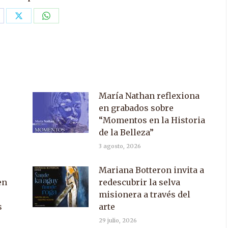
are
Share
Share
n
on
on
acebook
X
WhatsApp
María Nathan reflexiona
en grabados sobre
“Momentos en la Historia
de la Belleza”
3 agosto, 2026
Mariana Botteron invita a
en
redescubrir la selva
misionera a través del
s
arte
29 julio, 2026