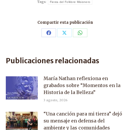
Tags:
Fiesta del Folklore Misionero
Compartir esta publicación
Share
Share
Share
on
on
on
Facebook
X
WhatsApp
Publicaciones relacionadas
María Nathan reflexiona en
grabados sobre “Momentos en la
Historia de la Belleza”
3 agosto, 2026
“Una canción para mi tierra” dejó
su mensaje en defensa del
ambiente y las comunidades