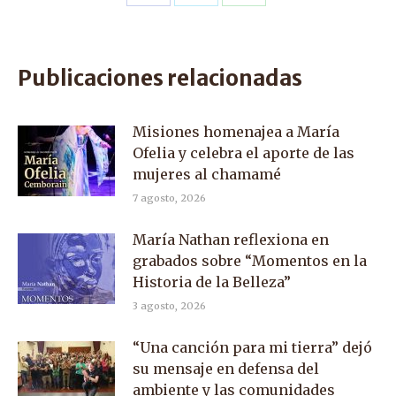
Share
Share
Share
on
on
on
Facebook
X
WhatsApp
Publicaciones relacionadas
Misiones homenajea a María
Ofelia y celebra el aporte de las
mujeres al chamamé
7 agosto, 2026
María Nathan reflexiona en
grabados sobre “Momentos en la
Historia de la Belleza”
3 agosto, 2026
“Una canción para mi tierra” dejó
su mensaje en defensa del
ambiente y las comunidades