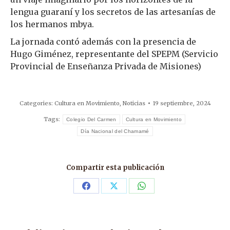
lengua guaraní y los secretos de las artesanías de
los hermanos mbya.
La jornada contó además con la presencia de
Hugo Giménez, representante del SPEPM (Servicio
Provincial de Enseñanza Privada de Misiones)
Categories:
Cultura en Movimiento
,
Noticias
19 septiembre, 2024
Tags:
Colegio Del Carmen
Cultura en Movimiento
Día Nacional del Chamamé
Compartir esta publicación
Share
Share
Share
on
on
on
Facebook
X
WhatsApp