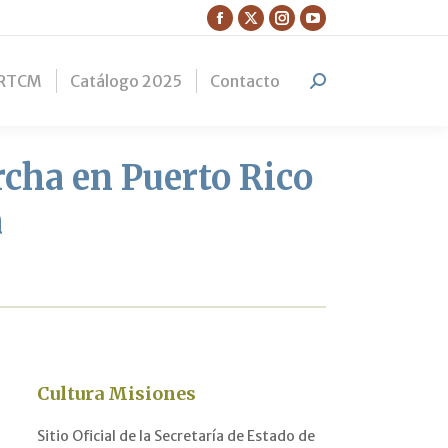
Facebook
X
Instagram
YouTube
page
page
page
page
RTCM
Catálogo 2025
Contacto
opens
opens
opens
opens
Search:
in
in
in
in
new
new
new
new
window
window
window
window
cha en Puerto Rico
a
Cultura Misiones
Sitio Oficial de la Secretaría de Estado de