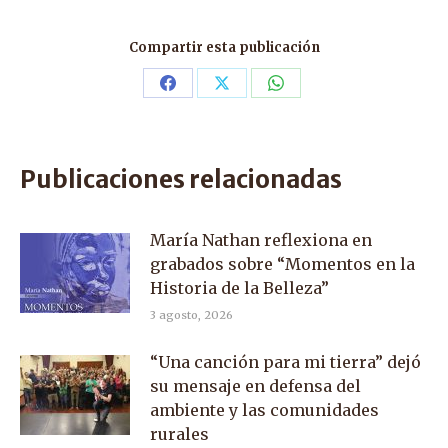
Compartir esta publicación
Share
Share
Share
on
on
on
Facebook
X
WhatsApp
Publicaciones relacionadas
María Nathan reflexiona en
grabados sobre “Momentos en la
Historia de la Belleza”
3 agosto, 2026
“Una canción para mi tierra” dejó
su mensaje en defensa del
ambiente y las comunidades
rurales