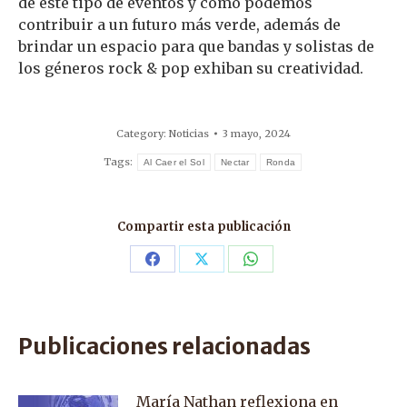
de este tipo de eventos y cómo podemos
contribuir a un futuro más verde, además de
brindar un espacio para que bandas y solistas de
los géneros rock & pop exhiban su creatividad.
Category:
Noticias
3 mayo, 2024
Tags:
Al Caer el Sol
Nectar
Ronda
Compartir esta publicación
Share
Share
Share
on
on
on
Facebook
X
WhatsApp
Publicaciones relacionadas
María Nathan reflexiona en