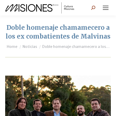
Search:
Doble homenaje chamamecero a
los ex combatientes de Malvinas
You are here:
Home
Noticias
Doble homenaje chamamecero a los…