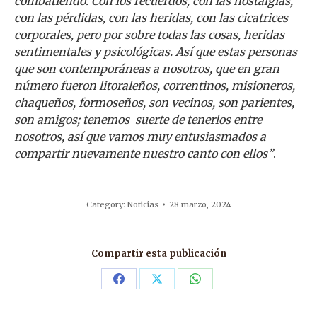
combatiendo. Con los recuerdos, con las nostalgias,
con las pérdidas, con las heridas, con las cicatrices
corporales, pero por sobre todas las cosas, heridas
sentimentales y psicológicas. Así que estas personas
que son contemporáneas a nosotros, que en gran
número fueron litoraleños, correntinos, misioneros,
chaqueños, formoseños, son vecinos, son parientes,
son amigos; tenemos suerte de tenerlos entre
nosotros, así que vamos muy entusiasmados a
compartir nuevamente nuestro canto con ellos”
.
Category:
Noticias
28 marzo, 2024
Compartir esta publicación
Share
Share
Share
on
on
on