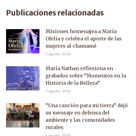
Facebook
X
WhatsApp
Publicaciones relacionadas
Misiones homenajea a María
Ofelia y celebra el aporte de las
mujeres al chamamé
7 agosto, 2026
María Nathan reflexiona en
grabados sobre “Momentos en la
Historia de la Belleza”
3 agosto, 2026
“Una canción para mi tierra” dejó
su mensaje en defensa del
ambiente y las comunidades
rurales
1 agosto, 2026