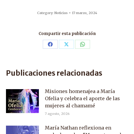
Category:
Noticias
17 marzo, 2024
Compartir esta publicación
Share
Share
Share
on
on
on
Facebook
X
WhatsApp
Publicaciones relacionadas
Misiones homenajea a María
Ofelia y celebra el aporte de las
mujeres al chamamé
7 agosto, 2026
María Nathan reflexiona en