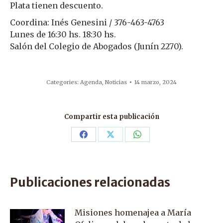
Plata tienen descuento.
Coordina: Inés Genesini / 376-463-4763
Lunes de 16:30 hs. 18:30 hs.
Salón del Colegio de Abogados (Junín 2270).
Categories:
Agenda
,
Noticias
14 marzo, 2024
Compartir esta publicación
Share
Share
Share
on
on
on
Facebook
X
WhatsApp
Publicaciones relacionadas
Misiones homenajea a María