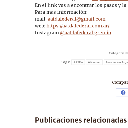
En el link vas a encontrar los pasos y l
Para mas información:
mail:
aatdafederal@gmail.com
web:
https://aatdafederal.com.ar/
Instagram:
@aatdafederal.gremio
Category:
N
Tags:
AATDa
Afiliación
Asociación Arg
Compart
Sh
o
F
Publicaciones relacionadas