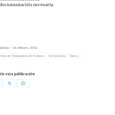
a documentación necesaria.
oticias
26 febrero, 2024
entina de Trabajadores de la Danza
Convocatoria
Danza
ir esta publicación
are
Share
Share
n
on
on
acebook
X
WhatsApp