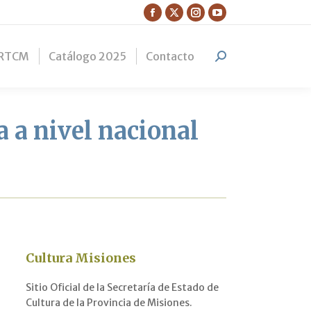
Facebook
X
Instagram
YouTube
page
page
page
page
RTCM
Catálogo 2025
Contacto
opens
opens
opens
opens
Search:
in
in
in
in
new
new
new
new
window
window
window
window
a a nivel nacional
Cultura Misiones
Sitio Oficial de la Secretaría de Estado de
Cultura de la Provincia de Misiones.