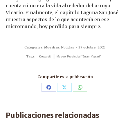
cuenta cómo era la vida alrededor del arroyo
Vicario. Finalmente, el capítulo Laguna San José
muestra aspectos de lo que acontecía en ese
micromundo, hoy perdido para siempre.
Categories:
Muestras
,
Noticias
29 octubre, 2023
Tags:
Kowalski
Museo Provincial "Juan Yaparí"
Compartir esta publicación
Share
Share
Share
on
on
on
Facebook
X
WhatsApp
Publicaciones relacionadas