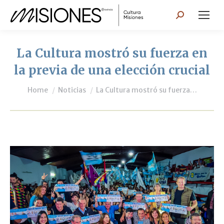
Search:
La Cultura mostró su fuerza en
la previa de una elección crucial
You are here:
Home
Noticias
La Cultura mostró su fuerza…