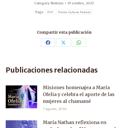
Category:
Noticias
19 octubre, 2023
Tags:
FCF
Frente Cultural Federal
Compartir esta publicación
Share
Share
Share
on
on
on
Facebook
X
WhatsApp
Publicaciones relacionadas
Misiones homenajea a María
Ofelia y celebra el aporte de las
mujeres al chamamé
7 agosto, 2026
María Nathan reflexiona en