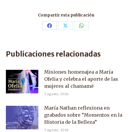
Compartir esta publicación
Share
Share
Share
on
on
on
Facebook
X
WhatsApp
Publicaciones relacionadas
Misiones homenajea a María
Ofelia y celebra el aporte de las
mujeres al chamamé
7 agosto, 2026
María Nathan reflexiona en
grabados sobre “Momentos en la
Historia de la Belleza”
3 agosto, 2026