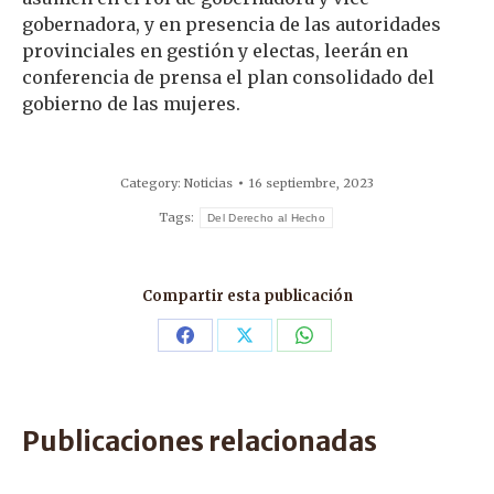
gobernadora, y en presencia de las autoridades
provinciales en gestión y electas, leerán en
conferencia de prensa el plan consolidado del
gobierno de las mujeres.
Category:
Noticias
16 septiembre, 2023
Tags:
Del Derecho al Hecho
Compartir esta publicación
Share
Share
Share
on
on
on
Facebook
X
WhatsApp
Publicaciones relacionadas