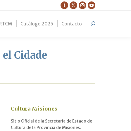
Facebook
X
Instagram
YouTube
page
page
page
page
RTCM
Catálogo 2025
Contacto
opens
opens
opens
opens
Search:
in
in
in
in
new
new
new
new
window
window
window
window
 el Cidade
Cultura Misiones
Sitio Oficial de la Secretaría de Estado de
Cultura de la Provincia de Misiones.