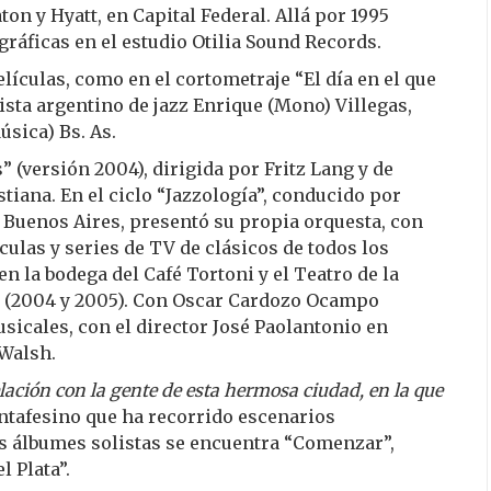
ton y Hyatt, en Capital Federal. Allá por 1995
ráficas en el estudio Otilia Sound Records.
lículas, como en el cortometraje “El día en el que
nista argentino de jazz Enrique (Mono) Villegas,
sica) Bs. As.
 (versión 2004), dirigida por Fritz Lang y de
tiana. En el ciclo “Jazzología”, conducido por
de Buenos Aires, presentó su propia orquesta, con
ulas y series de TV de clásicos de todos los
 la bodega del Café Tortoni y el Teatro de la
e (2004 y 2005). Con Oscar Cardozo Ocampo
icales, con el director José Paolantonio en
 Walsh.
ación con la gente de esta hermosa ciudad, en la que
ntafesino que ha recorrido escenarios
us álbumes solistas se encuentra “Comenzar”,
l Plata”.