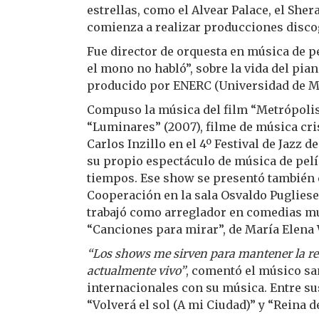
estrellas, como el Alvear Palace, el Shera
comienza a realizar producciones discog
Fue director de orquesta en música de pe
el mono no habló”, sobre la vida del pia
producido por ENERC (Universidad de Mú
Compuso la música del film “Metrópolis”
“Luminares” (2007), filme de música cris
Carlos Inzillo en el 4º Festival de Jazz 
su propio espectáculo de música de pelíc
tiempos. Ese show se presentó también en
Cooperación en la sala Osvaldo Puglies
trabajó como arreglador en comedias mus
“Canciones para mirar”, de María Elena
“Los shows me sirven para mantener la rel
actualmente vivo”
, comentó el músico sa
internacionales con su música. Entre s
“Volverá el sol (A mi Ciudad)” y “Reina de