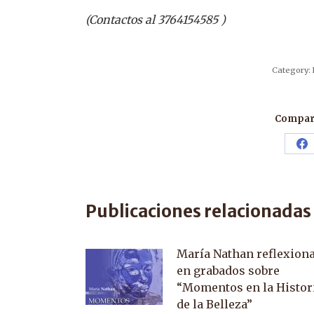
(Contactos al 3764154585 )
Category:
Compart
Sh
o
F
Publicaciones relacionadas
María Nathan reflexion
en grabados sobre
“Momentos en la Histor
de la Belleza”