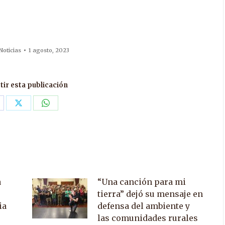
Noticias
1 agosto, 2023
ir esta publicación
are
Share
Share
n
on
on
acebook
X
WhatsApp
a
“Una canción para mi
tierra” dejó su mensaje en
ia
defensa del ambiente y
las comunidades rurales