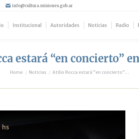
info@cultura.misiones.gob.ar
io
Institucional
Autoridades
Noticias
Radio
cca estará “en concierto” en
You are here:
Home
Noticias
Atilio Rocca estará “en concierto”…