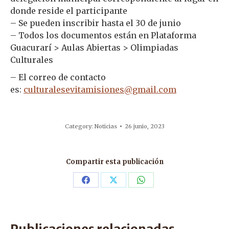
donde reside el participante
– Se pueden inscribir hasta el 30 de junio
– Todos los documentos están en Plataforma
Guacurarí > Aulas Abiertas > Olimpiadas
Culturales
– El correo de contacto
es:
culturalesevitamisiones@gmail.com
Category:
Noticias
26 junio, 2023
Compartir esta publicación
Share
Share
Share
on
on
on
Facebook
X
WhatsApp