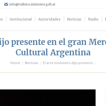
info@cultura.misiones.gob.ar
io
Institucional
Autoridades
Noticias
Radio
ijo presente en el gran Mer
Cultural Argentina
You are here:
Home
Noticias
El arte misionero dijo presente…