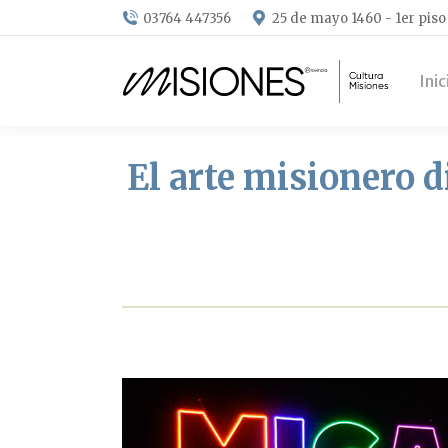
03764 447356
25 de mayo 1460 - 1er piso
Inic
El arte misionero d