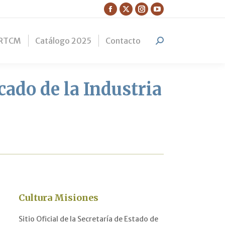
Facebook
X
Instagram
YouTube
page
page
page
page
RTCM
Catálogo 2025
Contacto
opens
opens
opens
opens
Search:
in
in
in
in
new
new
new
new
window
window
window
window
cado de la Industria
Cultura Misiones
Sitio Oficial de la Secretaría de Estado de