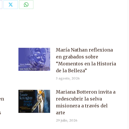
are
Share
Share
n
on
on
acebook
X
WhatsApp
María Nathan reflexiona
en grabados sobre
“Momentos en la Historia
de la Belleza”
3 agosto, 2026
Mariana Botteron invita a
en
redescubrir la selva
misionera a través del
s
arte
29 julio, 2026