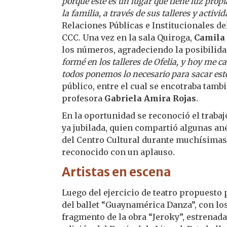
porque este es un lugar que tiene luz prop
la familia, a través de sus talleres y activi
Relaciones Públicas e Institucionales del
CCC. Una vez en la sala Quiroga,
Camila
los números, agradeciendo la posibilidad
formé en los talleres de Ofelia, y hoy me 
todos ponemos lo necesario para sacar este
público, entre el cual se encotraba tambi
profesora
Gabriela Amira Rojas
.
En la oportunidad se reconoció el traba
ya jubilada, quien compartió algunas ané
del Centro Cultural durante muchísimas 
reconocido con un aplauso.
Artistas en escena
Luego del ejercicio de teatro propuesto 
del ballet “Guaynamérica Danza”, con lo
fragmento de la obra “Jeroky”, estrenad