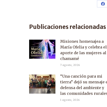
Sh
o
F
Publicaciones relacionadas
Misiones homenajea a
María Ofelia y celebra el
aporte de las mujeres al
chamamé
7 agosto, 2026
“Una canción para mi
tierra” dejó su mensaje 
defensa del ambiente y
las comunidades rurale
1 agosto, 2026