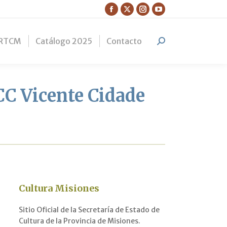
Facebook
X
Instagram
YouTube
page
page
page
page
RTCM
Catálogo 2025
Contacto
opens
opens
opens
opens
Search:
in
in
in
in
new
new
new
new
window
window
window
window
 CC Vicente Cidade
Cultura Misiones
Sitio Oficial de la Secretaría de Estado de
Cultura de la Provincia de Misiones.