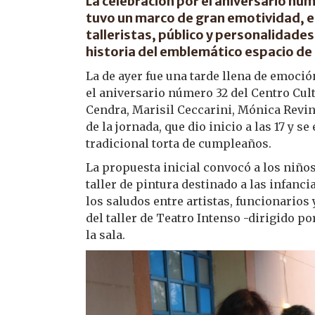
La celebración por el aniversario nú
tuvo un marco de gran emotividad, en
talleristas, público y personalidades 
historia del emblemático espacio de 
La de ayer fue una tarde llena de emoció
el aniversario número 32 del Centro Cul
Cendra, Marisil Ceccarini, Mónica Revin
de la jornada, que dio inicio a las 17 y s
tradicional torta de cumpleaños.
La propuesta inicial convocó a los niños
taller de pintura destinado a las infanci
los saludos entre artistas, funcionarios
del taller de Teatro Intenso -dirigido po
la sala.