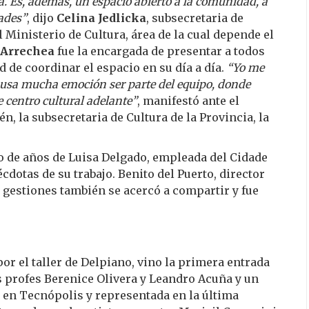
ia. Es, además, un espacio abierto a la comunidad, a
dades”
, dijo
Celina Jedlicka
, subsecretaria de
 Ministerio de Cultura, área de la cual depende el
 Arrechea
fue la encargada de presentar a todos
 de coordinar el espacio en su día a día.
“Yo me
causa mucha emoción ser parte del equipo, donde
 centro cultural adelante”
, manifestó ante el
én, la subsecretaria de Cultura de la Provincia, la
jo de años de Luisa Delgado, empleada del Cidade
cdotas de su trabajo. Benito del Puerto, director
gestiones también se acercó a compartir y fue
por el taller de Delpiano, vino la primera entrada
s profes Berenice Olivera y Leandro Acuña y un
a en Tecnópolis y representada en la última