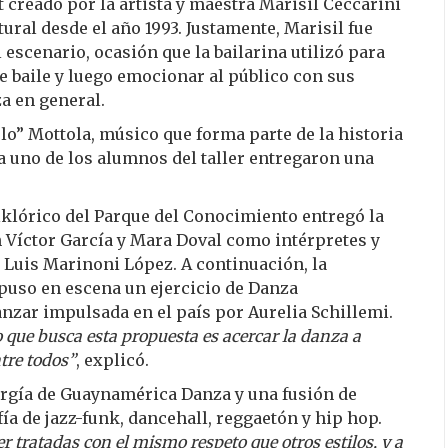
et creado por la artista y maestra Marisil Ceccarini
tural desde el año 1993. Justamente, Marisil fue
l escenario, ocasión que la bailarina utilizó para
 baile y luego emocionar al público con sus
za en general.
o” Mottola, músico que forma parte de la historia
o a uno de los alumnos del taller entregaron una
olklórico del Parque del Conocimiento entregó la
n Víctor García y Mara Doval como intérpretes y
e Luis Marinoni López. A continuación, la
puso en escena un ejercicio de Danza
nzar impulsada en el país por Aurelia Schillemi.
 que busca esta propuesta es acercar la danza a
ntre todos”
, explicó.
ergía de Guaynamérica Danza y una fusión de
ía de jazz-funk, dancehall, reggaetón y hip hop.
tratadas con el mismo respeto que otros estilos, y a