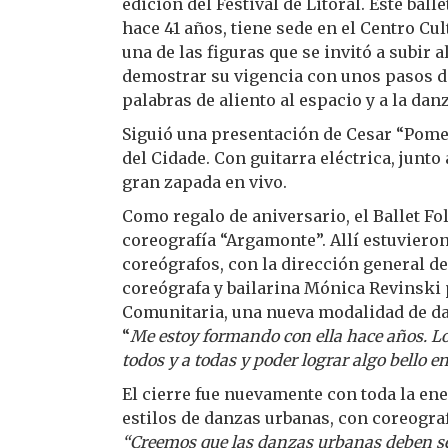
edición del Festival de Litoral. Este ball
hace 41 años, tiene sede en el Centro Cul
una de las figuras que se invitó a subir a
demostrar su vigencia con unos pasos de
palabras de aliento al espacio y a la dan
Siguió una presentación de Cesar “Pomel
del Cidade. Con guitarra eléctrica, junt
gran zapada en vivo.
Como regalo de aniversario, el Ballet F
coreografía “Argamonte”. Allí estuviero
coreógrafos, con la dirección general d
coreógrafa y bailarina Mónica Revinski 
Comunitaria, una nueva modalidad de da
“
Me estoy formando con ella hace años. Lo
todos y a todas y poder lograr algo bello e
El cierre fue nuevamente con toda la en
estilos de danzas urbanas, con coreograf
“Creemos que las danzas urbanas deben ser 