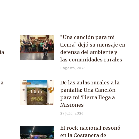
n
on
on
acebook
X
WhatsApp
a
“Una canción para mi
tierra” dejó su mensaje en
ia
defensa del ambiente y
las comunidades rurales
1 agosto, 2026
 a
De las aulas rurales a la
pantalla: Una Canción
para mi Tierra llega a
Misiones
29 julio, 2026
El rock nacional resonó
en la Costanera de