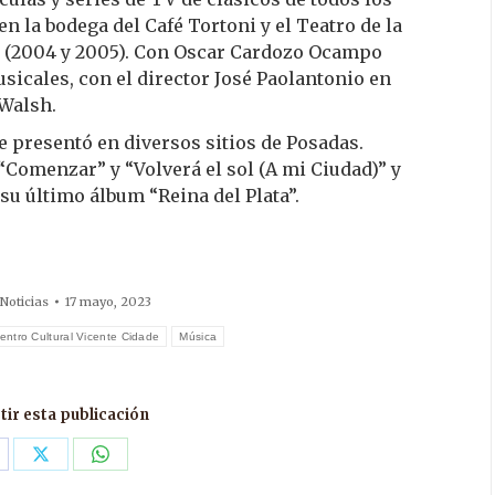
 la bodega del Café Tortoni y el Teatro de la
e (2004 y 2005). Con Oscar Cardozo Ocampo
icales, con el director José Paolantonio en
 Walsh.
e presentó en diversos sitios de Posadas.
 “Comenzar” y “Volverá el sol (A mi Ciudad)” y
su último álbum “Reina del Plata”.
Noticias
17 mayo, 2023
entro Cultural Vicente Cidade
Música
ir esta publicación
are
Share
Share