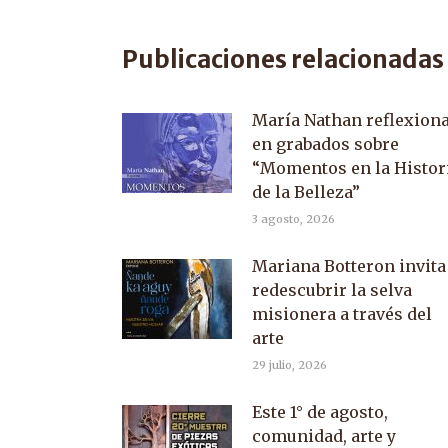
o
F
Publicaciones relacionadas
María Nathan reflexion
en grabados sobre
“Momentos en la Histor
de la Belleza”
3 agosto, 2026
Mariana Botteron invita
redescubrir la selva
misionera a través del
arte
29 julio, 2026
Este 1° de agosto,
comunidad, arte y