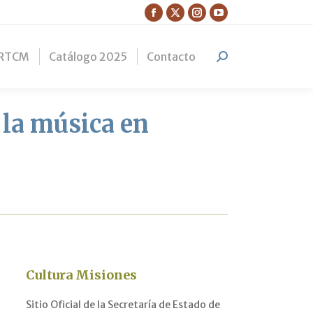
Facebook
X
Instagram
YouTube
page
page
page
page
RTCM
Catálogo 2025
Contacto
opens
opens
opens
opens
Search:
in
in
in
in
new
new
new
new
window
window
window
window
e la música en
Cultura Misiones
Sitio Oficial de la Secretaría de Estado de