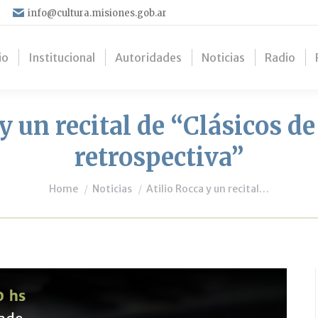
info@cultura.misiones.gob.ar
io
Institucional
Autoridades
Noticias
Radio
y un recital de “Clásicos d
retrospectiva”
You are here:
Home
Noticias
Atilio Rocca y un recital…