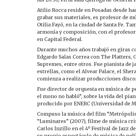
Atilio Rocca reside en Posadas desde ha
grabar sus materiales, es profesor de m
Otilia Fayó, en la ciudad de Santa Fe. T
armonía y composición, con el profesor
en Capital Federal.
Durante muchos años trabajó en giras c
Edgardo Salas Correa con The Platters, 
Supremes, entre otros. Fue pianista de j
estrellas, como el Alvear Palace, el Shera
comienza a realizar producciones discog
Fue director de orquesta en música de pe
el mono no habló”, sobre la vida del pia
producido por ENERC (Universidad de Mú
Compuso la música del film “Metrópolis”
“Luminares” (2007), filme de música cris
Carlos Inzillo en el 4º Festival de Jazz 
su propio espectáculo de música de pelíc