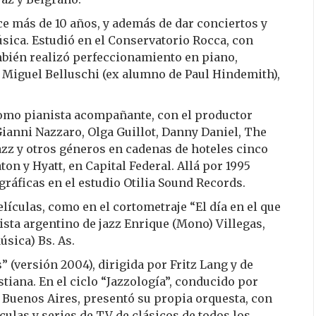
ce más de 10 años, y además de dar conciertos y
úsica. Estudió en el Conservatorio Rocca, con
ambién realizó perfeccionamiento en piano,
 Miguel Belluschi (ex alumno de Paul Hindemith),
omo pianista acompañante, con el productor
Gianni Nazzaro, Olga Guillot, Danny Daniel, The
azz y otros géneros en cadenas de hoteles cinco
ton y Hyatt, en Capital Federal. Allá por 1995
ráficas en el estudio Otilia Sound Records.
lículas, como en el cortometraje “El día en el que
nista argentino de jazz Enrique (Mono) Villegas,
sica) Bs. As.
 (versión 2004), dirigida por Fritz Lang y de
tiana. En el ciclo “Jazzología”, conducido por
de Buenos Aires, presentó su propia orquesta, con
ulas y series de TV de clásicos de todos los