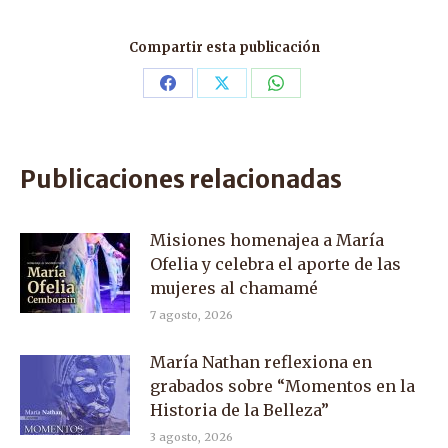
Compartir esta publicación
Share
Share
Share
on
on
on
Facebook
X
WhatsApp
Publicaciones relacionadas
Misiones homenajea a María
Ofelia y celebra el aporte de las
mujeres al chamamé
7 agosto, 2026
María Nathan reflexiona en
grabados sobre “Momentos en la
Historia de la Belleza”
3 agosto, 2026