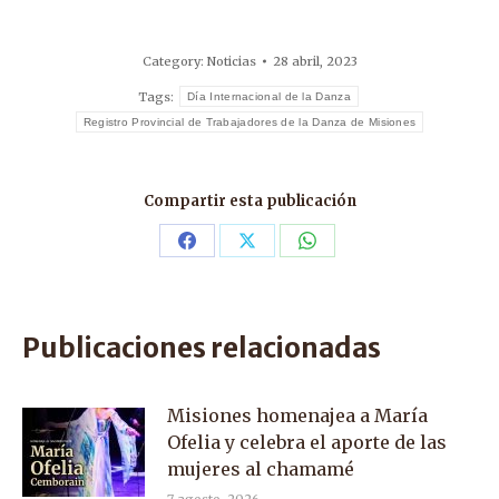
Category:
Noticias
28 abril, 2023
Tags:
Día Internacional de la Danza
Registro Provincial de Trabajadores de la Danza de Misiones
Compartir esta publicación
Share
Share
Share
on
on
on
Facebook
X
WhatsApp
Publicaciones relacionadas
Misiones homenajea a María
Ofelia y celebra el aporte de las
mujeres al chamamé